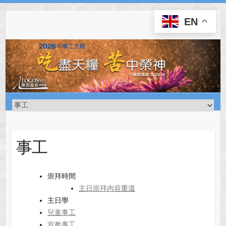
Skip
to
EN
content
事工
崇拜時間
主日崇拜內容重溫
主日學
兒童事工
宣教事工